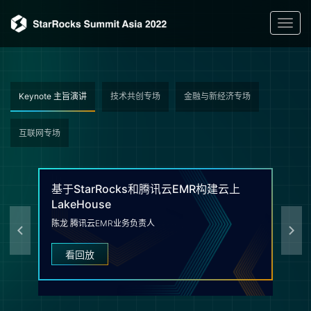
Toggl
navig
Keynote 主旨演讲
技术共创专场
金融与新经济专场
互联网专场
基
基于StarRocks和腾讯云EMR构建云上
LakeHouse
孙
陈龙 腾讯云EMR业务负责人
看回放