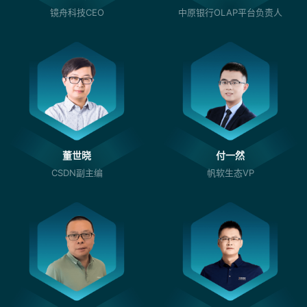
镜舟科技CEO
中原银行OLAP平台负责人
董世晓
付一然
CSDN副主编
帆软生态VP